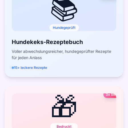
📚
Hundegeprüft
Hundekeks-Rezeptebuch
Voller abwechslungsreicher, hundegeprüfter Rezepte
für jeden Anlass
❤️
15+ leckere Rezepte
🎁
🎁
3x Set
Bedruckt