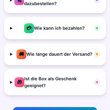
🚀
▼
dazubestellen?
💳
Wie kann ich bezahlen?
▼
🚚
Wie lange dauert der Versand?
▼
Ist die Box als Geschenk
🎁
▼
geeignet?