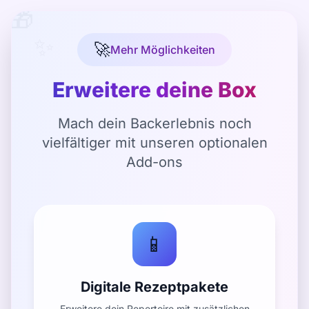
🎁
✨
🚀
Mehr Möglichkeiten

Erweitere deine Box
Mach dein Backerlebnis noch
vielfältiger mit unseren optionalen
Add-ons
📱
Digitale Rezeptpakete
Erweitere dein Repertoire mit zusätzlichen