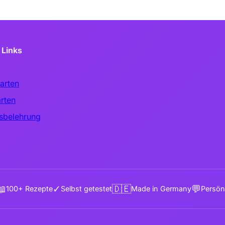
 Links
arten
rten
sbelehrung
📖
✓
🇩🇪
💬
100+ Rezepte
Selbst getestet
Made in Germany
Persönl