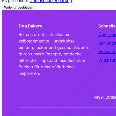
Es gilt unsere
Datenschutzerklärung
.
Widerruf bestätigen
Dog Bakery
Schnelle
Bei uns dreht sich alles um
Über uns
selbstgemachte Hundekekse –
Zahlungs
einfach, lecker und gesund. Stöbere
Versanda
durch unsere Rezepte, entdecke
Widerruf
hilfreiche Tipps und lass dich zum
Backen für deinen Vierbeiner
inspirieren.
📅
Seit 2016