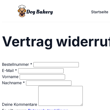
Dog Bakery
Startseite
Vertrag widerru
erforderlich
Bestellnummer
*
erforderlich
E-Mail
*
Vorname
erforderlich
Nachname
*
Page URI *erforderlich
Deine Kommentare