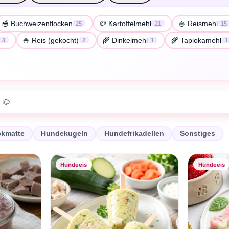
🥣 Buchweizenflocken
🥔 Kartoffelmehl
🍚 Reismehl
25
21
15
🍚 Reis (gekocht)
🌾 Dinkelmehl
🌾 Tapiokamehl
3
2
1
1
 🐶
ckmatte
Hundekugeln
Hundefrikadellen
Sonstiges
Hundeeis
Hundeeis