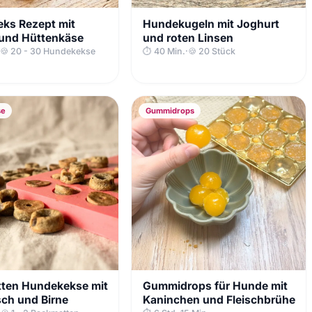
ks Rezept mit
Hundekugeln mit Joghurt
und Hüttenkäse
und roten Linsen
🍪 20 - 30 Hundekekse
⏱ 40 Min.
·
🍪 20 Stück
se
Gummidrops
ten Hundekekse mit
Gummidrops für Hunde mit
sch und Birne
Kaninchen und Fleischbrühe