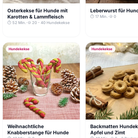
Osterkekse für Hunde mit
Leberwurst für Hun
Karotten & Lammfleisch
⏱ 17 Min.
·
🍪 0
⏱ 52 Min.
·
🍪 20 - 40 Hundekekse
Hundekekse
Hundekekse
Weihnachtliche
Backmatten Hundek
Knabberstange für Hunde
Apfel und Zimt