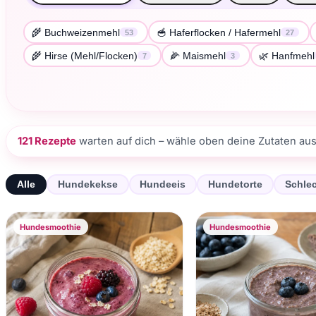
🌾 Buchweizenmehl
🥣 Haferflocken / Hafermehl
53
27
🌾 Hirse (Mehl/Flocken)
🌽 Maismehl
🌿 Hanfmehl
7
3
121 Rezepte
warten auf dich – wähle oben deine Zutaten aus
Alle
Hundekekse
Hundeeis
Hundetorte
Schle
Hundesmoothie
Hundesmoothie