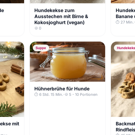
de
Hundekekse zum
Hundeke
Ausstechen mit Birne &
Banane 
Kokosjoghurt (vegan)
⏱ 27 Min.
·
🍪 0
Suppe
Hundekek
Hühnerbrühe für Hunde
⏱ 6 Std. 15 Min.
·
🍪 5 - 10 Portionen
ekse mit
Backmat
Rindflei