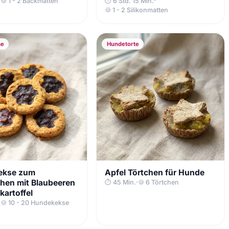
·
🍪 1 - 2 Backmatten
⏱ 6 Std. 15 Min.
·
🍪 1 - 2 Silikonmatten
se
Hundetorte
ekse zum
Apfel Törtchen für Hunde
hen mit Blaubeeren
⏱ 45 Min.
·
🍪 6 Törtchen
artoffel
·
🍪 10 - 20 Hundekekse