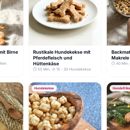
it Birne
Rustikale Hundekekse mit
Backmat
Pferdefleisch und
Makrele
Hüttenkäse
tten
⏱ 40 Min.
⏱ 55 Min.
·
🍪 15 - 30 Hundekekse
Hundekekse
Hundefrika