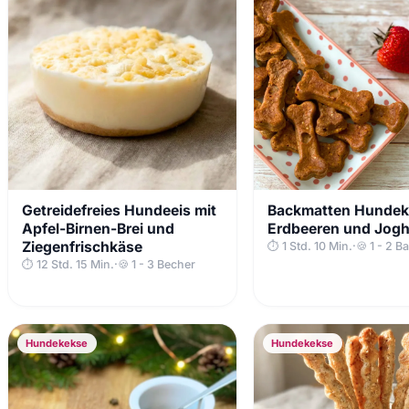
Getreidefreies Hundeeis mit
Backmatten Hundek
Apfel-Birnen-Brei und
Erdbeeren und Jogh
Ziegenfrischkäse
⏱ 1 Std. 10 Min.
·
🍪 1 - 2 
⏱ 12 Std. 15 Min.
·
🍪 1 - 3 Becher
Hundekekse
Hundekekse