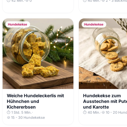
⏱ 42 Min.
·
🍪 0
⏱ 40 Min.
·
🍪 2 - 3 Backm
Hundekekse
Hundekekse
Weiche Hundeleckerlis mit
Hundekekse zum
Hühnchen und
Ausstechen mit Put
Kichererbsen
und Karotte
⏱ 1 Std. 5 Min.
·
⏱ 40 Min.
·
🍪 10 - 20 Hun
🍪 15 - 30 Hundekekse