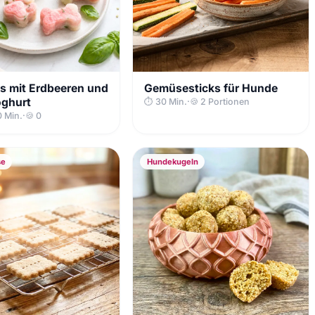
s mit Erdbeeren und
Gemüsesticks für Hunde
oghurt
⏱ 30 Min.
·
🍪 2 Portionen
0 Min.
·
🍪 0
se
Hundekugeln