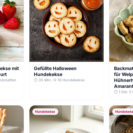
ekse mit
Gefüllte Halloween
Backmat
urt
Hundekekse
für Welp
Hühnerh
Backmatten
⏱ 35 Min.
·
🍪 10 Hundekekse
Amaran
⏱ 1 Std. 5
Hundekekse
Hundekek