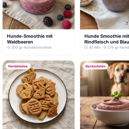
Hunde-Smoothie mit
Hunde Smoothie mi
Waldbeeren
Rindfleisch und Bla
🍪 350 gr Hundesmoothie
⏱ 45 Min.
·
🍪 275 gr Hun
Hundekekse
Backzutaten