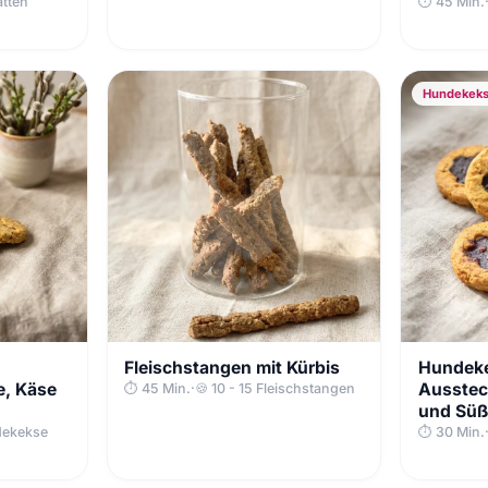
atten
⏱ 45 Min.
Hundekek
Fleischstangen mit Kürbis
Hundek
e, Käse
Ausstec
⏱ 45 Min.
·
🍪 10 - 15 Fleischstangen
und Süßk
dekekse
⏱ 30 Min.