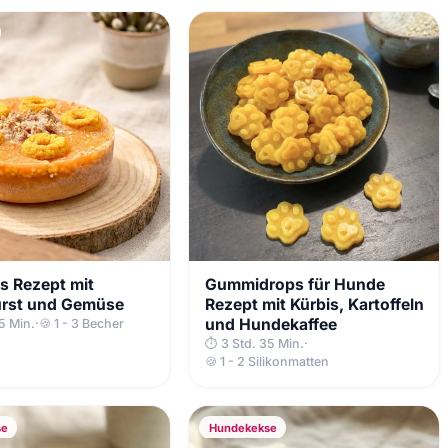
s Rezept mit
Gummidrops für Hunde
rst und Gemüse
Rezept mit Kürbis, Kartoffeln
und Hundekaffee
5 Min.
·
🍪 1 - 3 Becher
⏱ 3 Std. 35 Min.
·
🍪 1 - 2 Silikonmatten
se
Hundekekse