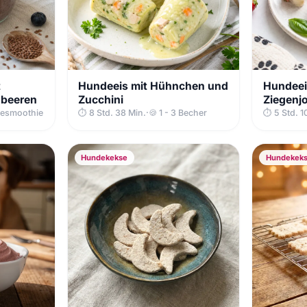
t
Hundeeis mit Hühnchen und
Hundeei
ubeeren
Zucchini
Ziegenj
desmoothie
⏱ 8 Std. 38 Min.
·
🍪 1 - 3 Becher
⏱ 5 Std. 1
Hundekekse
Hundekek