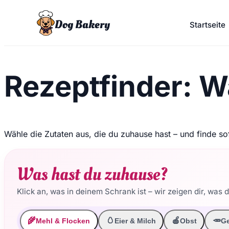
Dog Bakery
Startseite
Rezeptfinder: W
Wähle die Zutaten aus, die du zuhause hast – und finde s
Was hast du zuhause?
Klick an, was in deinem Schrank ist – wir zeigen dir, was
🌾
🥚
🍎
🥕
Mehl & Flocken
Eier & Milch
Obst
G