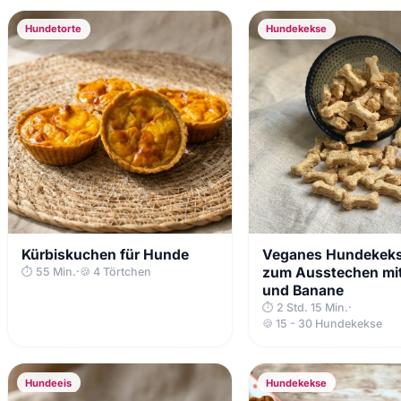
Hundetorte
Hundekekse
Kürbiskuchen für Hunde
Veganes Hundekeks
zum Ausstechen mit
⏱ 55 Min.
·
🍪 4 Törtchen
und Banane
⏱ 2 Std. 15 Min.
·
🍪 15 - 30 Hundekekse
Hundeeis
Hundekekse