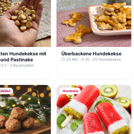
ten Hundekekse mit
Überbackene Hundekekse
 und Pastinake
⏱ 20 Min.
·
🍪 10 - 20 Hundekekse
·
🍪 1 - 2 Backmatten
dellen
Hundeeis