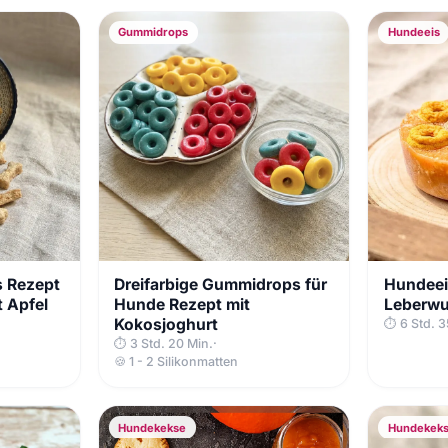
Gummidrops
Hundeeis
 Rezept
Dreifarbige Gummidrops für
Hundeei
 Apfel
Hunde Rezept mit
Leberwu
Kokosjoghurt
⏱ 6 Std. 3
⏱ 3 Std. 20 Min.
·
🍪 1 - 2 Silikonmatten
Hundekekse
Hundekek