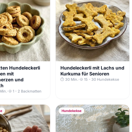
ten Hundeleckerli
Hundeleckerli mit Lachs und
en mit
Kurkuma für Senioren
erzen und
⏱ 30 Min.
·
🍪 15 - 30 Hundekekse
th
 Min.
·
🍪 1 - 2 Backmatten
se
Hundekekse