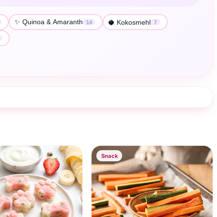
✨ Quinoa & Amaranth
🥥 Kokosmehl
14
7
Snack