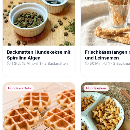
Backmatten Hundekekse mit
Frischkäsestangen m
Spirulina Algen
und Leinsamen
⏱ 1 Std. 15 Min.
·
🍪 1 - 2 Backmatten
⏱ 50 Min.
·
🍪 1 - 2 Backma
Hundewaffeln
Hundekekse