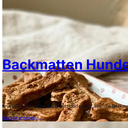
Backmatten Hunde
Fruchtig-mild, getreidefrei und perfekt für alle, die Back
Rezept ansehen
→