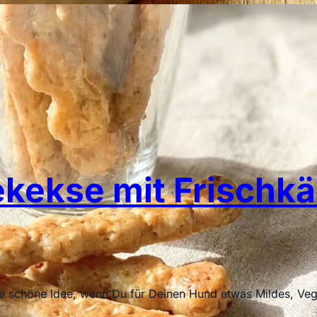
ekse mit Frischkä
e schöne Idee, wenn Du für Deinen Hund etwas Mildes, Vege