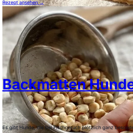
Rezept ansehen
→
Backmatten Hunde
Es gibt Hunde, die bei Fischgeruch plötzlich ganz beson