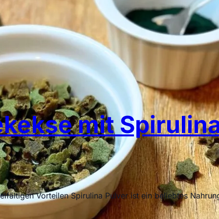
ekse mit Spirulin
lfältigen Vorteilen Spirulina Pulver ist ein beliebtes Nahru