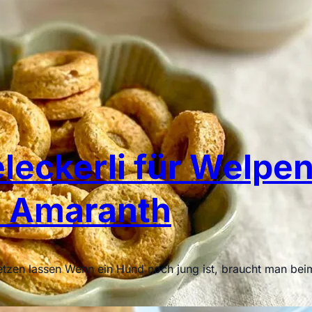
eckerli für Welpen
 Amaranth
nsetzen lassen Wenn ein Hund noch jung ist, braucht man bei