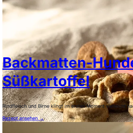
Backmatten-Hundek
Süßkartoffel
Rindfleisch und Birne klingt im ersten Moment vielleicht
Rezept ansehen
→