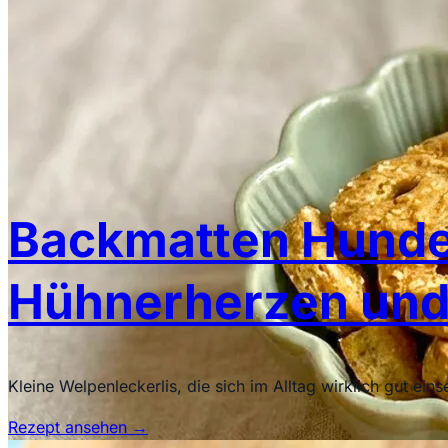
Backmatten Hundel
Hühnerherzen und
Kleine Welpenleckerlis, die sich im Alltag wirklich gut ei
Rezept ansehen
→