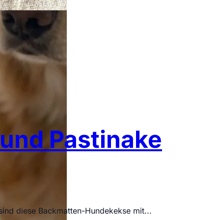
und Pastinake
 sind diese Backmatten-Hundekekse mit...