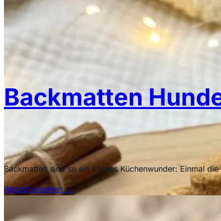
Backmatten Hundek
Backmatten sind so ein kleines Küchenwunder: Einmal die 
Rezept ansehen
→