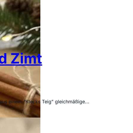
d Zimt
aus einem “Klecks Teig” gleichmäßige...