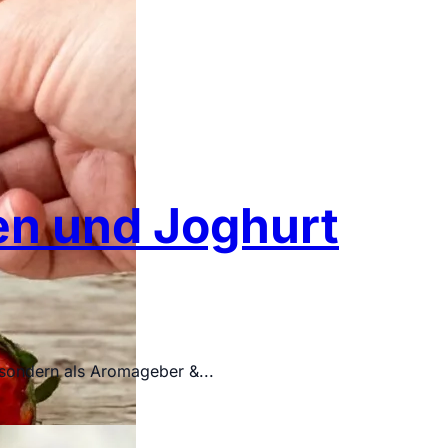
n und Joghurt
, sondern als Aromageber &...