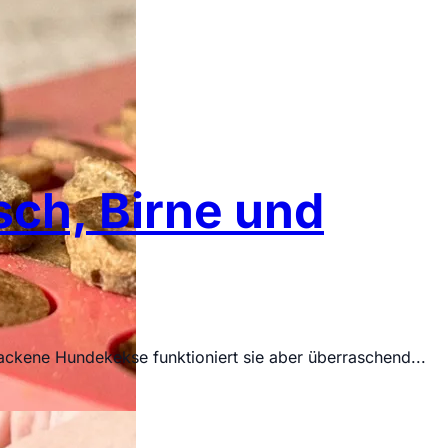
ch, Birne und
backene Hundekekse funktioniert sie aber überraschend...