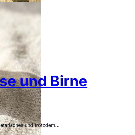
se und Birne
tarisches und trotzdem...