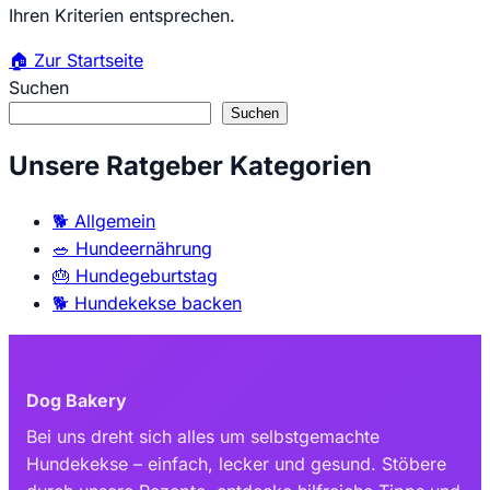
Ihren Kriterien entsprechen.
🏠
Zur Startseite
Suchen
Suchen
Unsere Ratgeber Kategorien
🐕
Allgemein
🥗
Hundeernährung
🎂
Hundegeburtstag
🐕
Hundekekse backen
Dog Bakery
Bei uns dreht sich alles um selbstgemachte
Hundekekse – einfach, lecker und gesund. Stöbere