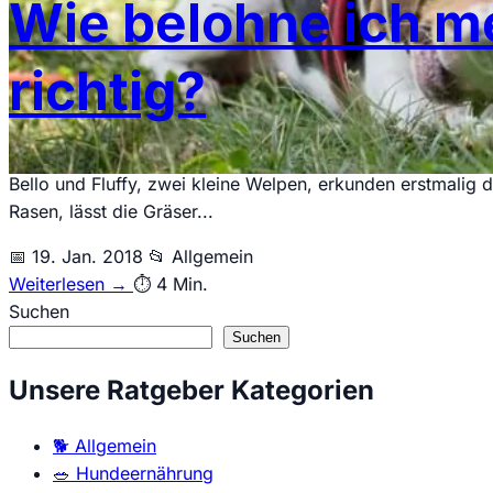
Wie belohne ich m
richtig?
Bello und Fluffy, zwei kleine Welpen, erkunden erstmalig 
Rasen, lässt die Gräser...
📅
19. Jan. 2018
📂
Allgemein
Weiterlesen
→
⏱️
4 Min.
Suchen
Suchen
Unsere Ratgeber Kategorien
🐕
Allgemein
🥗
Hundeernährung