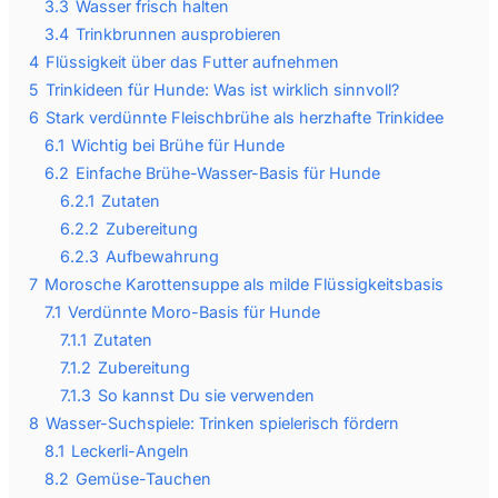
3.3
Wasser frisch halten
3.4
Trinkbrunnen ausprobieren
4
Flüssigkeit über das Futter aufnehmen
5
Trinkideen für Hunde: Was ist wirklich sinnvoll?
6
Stark verdünnte Fleischbrühe als herzhafte Trinkidee
6.1
Wichtig bei Brühe für Hunde
6.2
Einfache Brühe-Wasser-Basis für Hunde
6.2.1
Zutaten
6.2.2
Zubereitung
6.2.3
Aufbewahrung
7
Morosche Karottensuppe als milde Flüssigkeitsbasis
7.1
Verdünnte Moro-Basis für Hunde
7.1.1
Zutaten
7.1.2
Zubereitung
7.1.3
So kannst Du sie verwenden
8
Wasser-Suchspiele: Trinken spielerisch fördern
8.1
Leckerli-Angeln
8.2
Gemüse-Tauchen