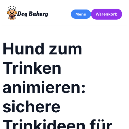
Dog Bakery
Warenkorb
Menü
Hund zum
Trinken
animieren:
sichere
Trinkideen für