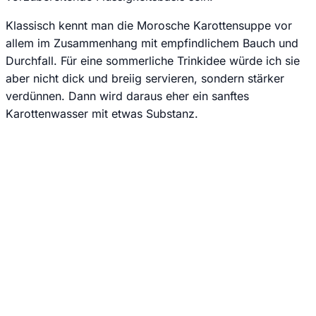
Klassisch kennt man die Morosche Karottensuppe vor
allem im Zusammenhang mit empfindlichem Bauch und
Durchfall. Für eine sommerliche Trinkidee würde ich sie
aber nicht dick und breiig servieren, sondern stärker
verdünnen. Dann wird daraus eher ein sanftes
Karottenwasser mit etwas Substanz.
Jede Woche neue Hundesnack-Ideen & einfache Rezepte
direkt und kostenlos in dein E-Mail Postfach.