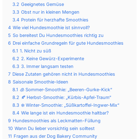
3.2
Geeignetes Gemüse
3.3
Obst nur in kleinen Mengen
3.4
Protein für herzhafte Smoothies
4
Wie viel Hundesmoothie ist sinnvoll?
5
So bereitest Du Hundesmoothies richtig zu
6
Drei einfache Grundregeln für gute Hundesmoothies
6.1
1. Nicht zu süß
6.2
2. Keine Gewürz-Experimente
6.3
3. Immer langsam testen
7
Diese Zutaten gehören nicht in Hundesmoothies
8
Saisonale Smoothie-Ideen
8.1
🧊 Sommer-Smoothie: „Beeren-Gurke-Kick“
8.2
🍂 Herbst-Smoothie: „Kürbis-Apfel-Traum“
8.3
❄️ Winter-Smoothie: „Süßkartoffel-Ingwer-Mix“
8.4
Wie lange ist ein Hundesmoothie haltbar?
9
Hundesmoothies als Leckmatten-Füllung
10
Wann Du lieber vorsichtig sein solltest
11
Fragen aus der Dog Bakery Community