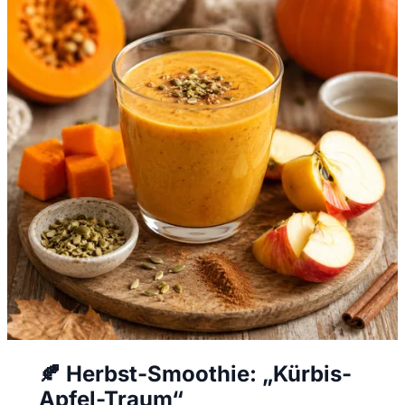
🍂 Herbst-Smoothie: „Kürbis-
Apfel-Traum“