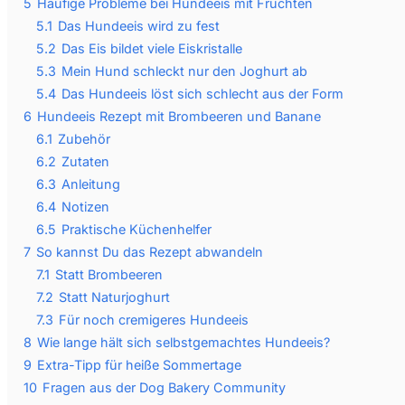
5
Häufige Probleme bei Hundeeis mit Früchten
5.1
Das Hundeeis wird zu fest
5.2
Das Eis bildet viele Eiskristalle
5.3
Mein Hund schleckt nur den Joghurt ab
5.4
Das Hundeeis löst sich schlecht aus der Form
6
Hundeeis Rezept mit Brombeeren und Banane
6.1
Zubehör
6.2
Zutaten
6.3
Anleitung
6.4
Notizen
6.5
Praktische Küchenhelfer
7
So kannst Du das Rezept abwandeln
7.1
Statt Brombeeren
7.2
Statt Naturjoghurt
7.3
Für noch cremigeres Hundeeis
8
Wie lange hält sich selbstgemachtes Hundeeis?
9
Extra-Tipp für heiße Sommertage
10
Fragen aus der Dog Bakery Community