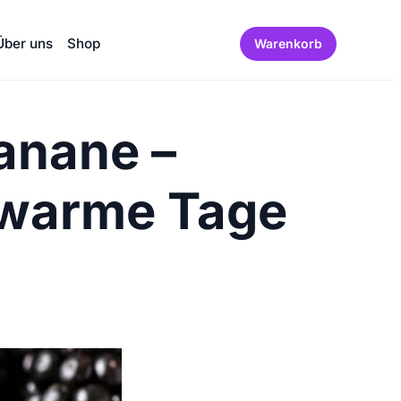
Über uns
Shop
Warenkorb
anane –
r warme Tage