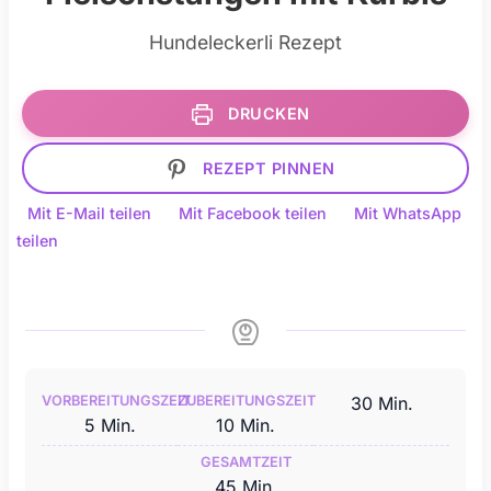
Hundeleckerli Rezept
DRUCKEN
REZEPT PINNEN
Mit E-Mail teilen
Mit Facebook teilen
Mit WhatsApp
teilen
Minuten
VORBEREITUNGSZEIT
ZUBEREITUNGSZEIT
30
Min.
Minuten
Minuten
5
Min.
10
Min.
GESAMTZEIT
Minuten
45
Min.