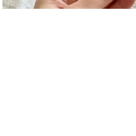
Jede Woche neue Hundesnack-Ideen & einfache Rezepte
direkt und kostenlos in dein E-Mail Postfach.
Wir senden keinen Spam! Erfahre mehr in unserer
Datenschutzerklärung
.