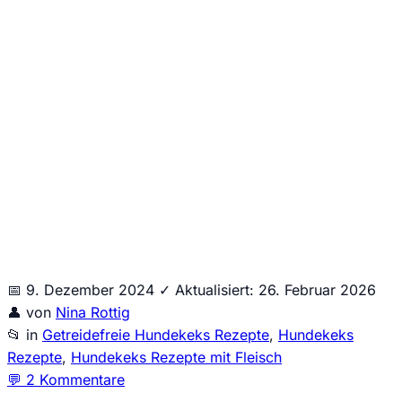
Wir senden keinen Spam! Erfahre mehr in unserer
Datenschutzerklärung
.
📅
9. Dezember 2024
✓
Aktualisiert: 26. Februar 2026
👤
von
Nina Rottig
📂
in
Getreidefreie Hundekeks Rezepte
,
Hundekeks
Rezepte
,
Hundekeks Rezepte mit Fleisch
💬
2 Kommentare