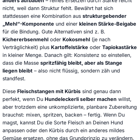
anders aufbauen
– reines Ersetzen durch Stärke reicht
nicht, weil dann Struktur fehlt. Bewährt hat sich
stattdessen eine Kombination aus
strukturgebender
„Mehl“-Komponente
und einer
kleinen Stärke-Beigabe
für die Bindung. Gute Alternativen sind z. B.
Kichererbsenmehl
oder
Kokosmehl
(je nach
Verträglichkeit) plus
Kartoffelstärke
oder
Tapiokastärke
in kleiner Menge. Danach gilt: Konsistenz so einstellen,
dass die Masse
spritzfähig bleibt, aber als Stange
liegen bleibt
– also nicht flüssig, sondern zäh und
standfest.
Diese
Fleischstangen mit Kürbis
sind genau dann
perfekt, wenn Du
Hundeleckerli selber machen
willst,
aber trotzdem eine unkomplizierte, planbare Zubereitung
brauchst: mixen, spritzen, backen – fertig. Wenn Du
magst, kannst Du die Sorte Fleisch an Deinen Hund
anpassen oder den Kürbis durch ein anderes mildes
Gemüse ersetzen, ohne das Grundprinzip zu verändern.