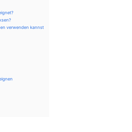
eignet?
ksen?
ksen verwenden kannst
eignen