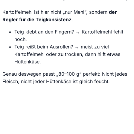
Kartoffelmehl ist hier nicht „nur Mehl“, sondern
der
Regler für die Teigkonsistenz
.
Teig klebt an den Fingern? → Kartoffelmehl fehlt
noch.
Teig reißt beim Ausrollen? → meist zu viel
Kartoffelmehl oder zu trocken, dann hilft etwas
Hüttenkäse.
Genau deswegen passt „80–100 g“ perfekt: Nicht jedes
Fleisch, nicht jeder Hüttenkäse ist gleich feucht.
Jede Woche neue Hundesnack-Ideen & einfache Rezepte
direkt und kostenlos in dein E-Mail Postfach.