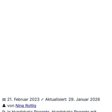
Jede Woche neue Hundesnack-Ideen & einfache Rezepte
direkt und kostenlos in dein E-Mail Postfach.
Wir senden keinen Spam! Erfahre mehr in unserer
Datenschutzerklärung
.
📅
21. Februar 2023
✓
Aktualisiert: 29. Januar 2026
👤
von
Nina Rottig
📂
in
Hundekeks Rezepte
,
Hundekeks Rezepte mit