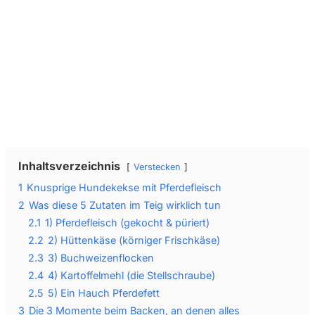
Wir senden keinen Spam! Erfahre mehr in unserer
Datenschutzerklärung
.
Inhaltsverzeichnis
Verstecken
1
Knusprige Hundekekse mit Pferdefleisch
2
Was diese 5 Zutaten im Teig wirklich tun
2.1
1) Pferdefleisch (gekocht & püriert)
2.2
2) Hüttenkäse (körniger Frischkäse)
2.3
3) Buchweizenflocken
2.4
4) Kartoffelmehl (die Stellschraube)
2.5
5) Ein Hauch Pferdefett
3
Die 3 Momente beim Backen, an denen alles