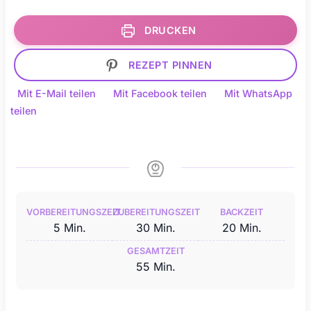
DRUCKEN
REZEPT PINNEN
Mit E-Mail teilen
Mit Facebook teilen
Mit WhatsApp
teilen
VORBEREITUNGSZEIT
ZUBEREITUNGSZEIT
BACKZEIT
Minuten
Minuten
Minuten
5
Min.
30
Min.
20
Min.
GESAMTZEIT
Minuten
55
Min.