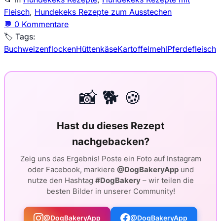
Fleisch
,
Hundekeks Rezepte zum Ausstechen
💬
0 Kommentare
🏷️ Tags:
Buchweizenflocken
Hüttenkäse
Kartoffelmehl
Pferdefleisch
📸 🐕 🍪
Hast du dieses Rezept
nachgebacken?
Zeig uns das Ergebnis! Poste ein Foto auf Instagram
oder Facebook, markiere
@DogBakeryApp
und
nutze den Hashtag
#DogBakery
– wir teilen die
besten Bilder in unserer Community!
@DogBakeryApp
@DogBakeryApp