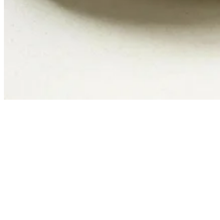
Jede Woche neue Hundesnack-Ideen & einfache Rezepte
direkt und kostenlos in dein E-Mail Postfach.