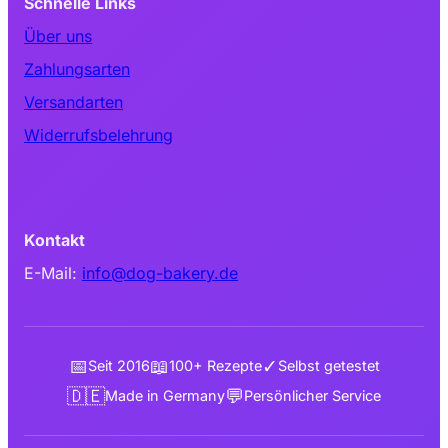
Schnelle Links
Über uns
Zahlungsarten
Versandarten
Widerrufsbelehrung
Kontakt
E-Mail:
info@dog-bakery.de
📅
📖
✓
Seit 2016
100+ Rezepte
Selbst getestet
🇩🇪
💬
Made in Germany
Persönlicher Service