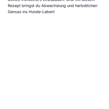
Rezept bringst du Abwechslung und herbstlichen
Genuss ins Hunde-Leben!
Jede Woche neue Hundesnack-Ideen & einfache
Rezepte direkt und kostenlos in dein E-Mail
Postfach.
Wir senden keinen Spam! Erfahre mehr in