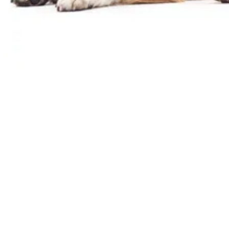
Jede Woche neue Hundesnack-Ideen & einfache Rezepte
direkt und kostenlos in dein E-Mail Postfach.