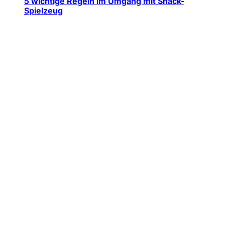
5 wichtige Regeln im Umgang mit Snack-
Spielzeug
Jede Woche neue Hundesnack-Ideen & einfache Rezepte
direkt und kostenlos in dein E-Mail Postfach.
Wir senden keinen Spam! Erfahre mehr in unserer
Datenschutzerklärung
.