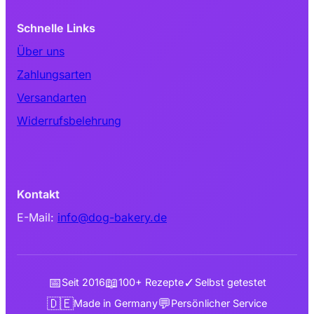
Schnelle Links
Über uns
Zahlungsarten
Versandarten
Widerrufsbelehrung
Kontakt
E-Mail:
info@dog-bakery.de
📅
📖
✓
Seit 2016
100+ Rezepte
Selbst getestet
🇩🇪
💬
Made in Germany
Persönlicher Service