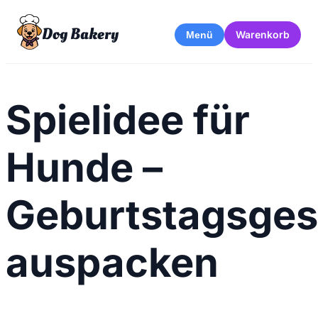
Dog Bakery
Warenkorb
Menü
Spielidee für
Hunde –
Geburtstagsge
auspacken