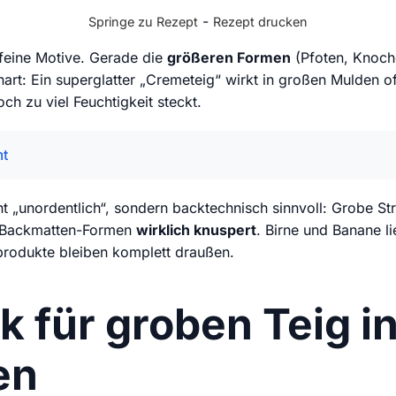
-
Springe zu Rezept
Rezept drucken
feine Motive. Gerade die
größeren Formen
(Pfoten, Knoch
nart: Ein superglatter „Cremeteig“ wirkt in großen Mulden o
och zu viel Feuchtigkeit steckt.
mt
t „unordentlich“, sondern backtechnisch sinnvoll: Grobe S
n Backmatten-Formen
wirklich knuspert
. Birne und Banane li
hprodukte bleiben komplett draußen.
k für groben Teig i
en