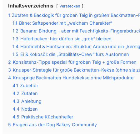
Inhaltsverzeichnis
Verstecken
1
Zutaten & Backlogik für groben Teig in großen Backmatten
1.1
Birne: Saftspender mit „weichem Charakter“
1.2
Banane: Bindung – aber mit Feuchtigkeits-Fingerabdruc
1.3
Haferflocken: hier dürfen sie „grob“ bleiben
1.4
Hanfmehl & Hanfsamen: Struktur, Aroma und ein „kernig
1.5
Ei & Kokosöl: die „Stabilitäts-Crew“ fürs Ausformen
2
Konsistenz-Tipps speziell für groben Teig + große Formen
3
Knusper-Strategie für große Backmatten-Kekse (ohne sie z
4
Knusprige Backmatten Hundekekse ohne Milchprodukte
4.1
Zubehör
4.2
Zutaten
4.3
Anleitung
4.4
Notizen
4.5
Praktische Küchenhelfer
5
Fragen aus der Dog Bakery Community