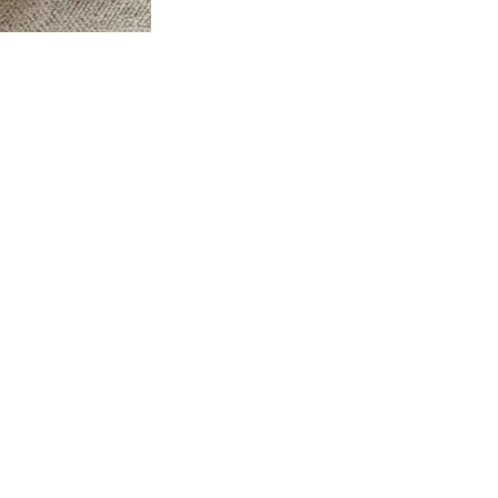
n E-Mail Postfach.
g
.