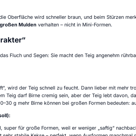
die Oberfläche wird schneller braun, und beim Stürzen merk
 großen Mulden
verhalten – nicht in Mini-Formen.
rakter“
st das Fluch und Segen: Sie macht den Teig angenehm rührbar,
t“, wird der Teig schnell zu feucht. Dann lieber mit mehr t
m Teig darf Birne cremig sein, aber der Teig lebt davon, d
–30 g mehr Birne können bei großen Formen bedeuten: auß
oll):
 super für große Formen, weil er weniger „saftig“ nachbac
t sehr stabile Kekse – perfekt, wenn Ausformen manchmal n