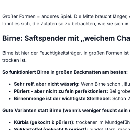
Großer Formen = anderes Spiel. Die Mitte braucht länger, 
lohnt es sich, die Zutaten so zu betrachten, wie sie sich
in
Birne: Saftspender mit „weichem Cha
Birne ist hier der Feuchtigkeitsträger. In großen Formen i
trocken ist.
So funktioniert Birne in großen Backmatten am besten:
Sehr reif, aber nicht wässrig:
Wenn Birne schon „läuf
Püriert – aber nicht zu fein perfektioniert:
Bei grobe
Birnenmenge ist der wichtigste Stellhebel:
Schon 20
Gute Varianten statt Birne (wenn’s weniger feucht sein s
Kürbis (gekocht & püriert):
trockener im Mundgefühl,
Süßkartoffel (gekocht & püriert):
bindet stark, mach