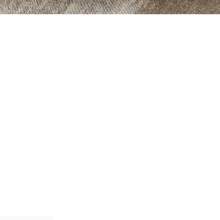
undesnack-Ideen & einfache Rezepte direkt und kostenlos in dei
Wir senden keinen Spam! Erfahre mehr in unserer
Datenschutzerklärun