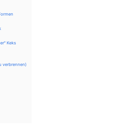
-Formen
k
er“ Keks
u verbrennen)