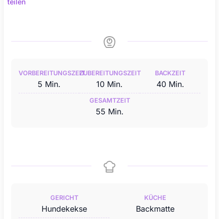
teilen
VORBEREITUNGSZEIT
ZUBEREITUNGSZEIT
BACKZEIT
Minuten
Minuten
Minuten
5
Min.
10
Min.
40
Min.
GESAMTZEIT
Minuten
55
Min.
GERICHT
KÜCHE
Hundekekse
Backmatte