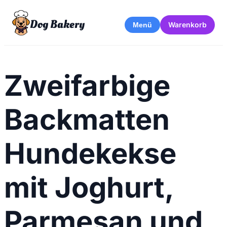
Dog Bakery
Warenkorb
Menü
Zweifarbige
Backmatten
Hundekekse
mit Joghurt,
Parmesan und