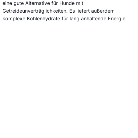
eine gute Alternative für Hunde mit
Getreideunverträglichkeiten. Es liefert außerdem
komplexe Kohlenhydrate für lang anhaltende Energie.
Jede Woche neue Hundesnack-Ideen & einfache Rezepte
direkt und kostenlos in dein E-Mail Postfach.
Wir senden keinen Spam! Erfahre mehr in unserer