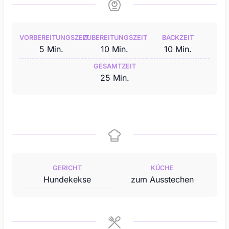
VORBEREITUNGSZEIT
ZUBEREITUNGSZEIT
BACKZEIT
Minuten
Minuten
Minuten
5
Min.
10
Min.
10
Min.
GESAMTZEIT
Minuten
25
Min.
GERICHT
KÜCHE
Hundekekse
zum Ausstechen