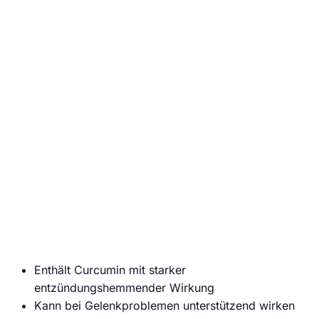
direkt und kostenlos in dein E-Mail Postfach.
Wir senden keinen Spam! Erfahre mehr in unserer
Datenschutzerklärung
.
Enthält Curcumin mit starker
entzündungshemmender Wirkung
Kann bei Gelenkproblemen unterstützend wirken