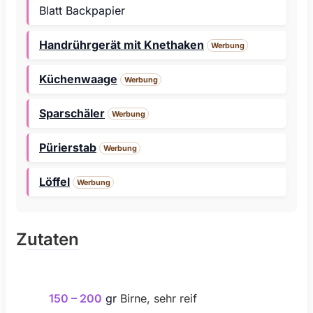
Blatt Backpapier
Handrührgerät mit Knethaken
Werbung
Küchenwaage
Werbung
Sparschäler
Werbung
Pürierstab
Werbung
Löffel
Werbung
Zutaten
150 – 200
gr
Birne, sehr reif